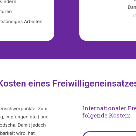
Kindern
Dan
lturen
i
bstständiges Arbeiten
Kosten eines Freiwilligeneinsatze
Internationaler F
stenschwerpunkte. Zum
folgende Kosten:
g, Impfungen etc.) und
odscha. Damit jedoch
barkeit wird, hat