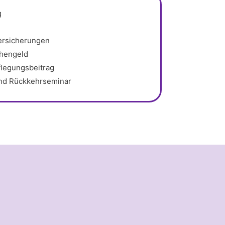
g
ersicherungen
chengeld
flegungsbeitrag
und Rückkehrseminar